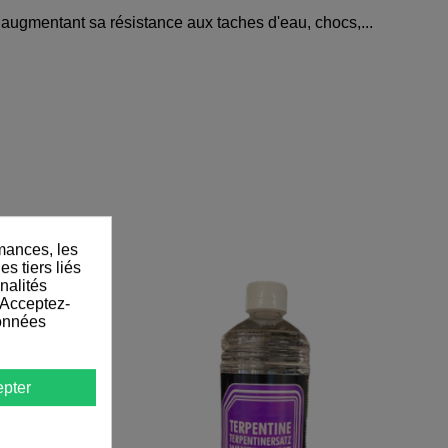
 augmentant sa résistance aux taches d'eau, chocs,...
mances, les
s tiers liés
nalités
 Acceptez-
données
pter