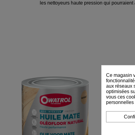
les nettoyeurs haute pression qui pourraient 
Ce magasin vo
fonctionnalité
aux réseaux so
optimisées su
vous ces cook
personnelles
Conf