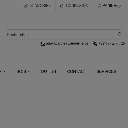
S'INSCRIRE
CONNEXION
PANIER
0
info@panneauxleontine.be
+32 487 270 719
R
BOIS
OUTLET
CONTACT
SERVICES