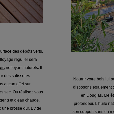
surface des dépôts verts.
ttoyage régulier sera
ir
, nettoyant naturels. Il
ur des salissures
Nourrir votre bois lui 
s aucun effet sur
disposons également d
mps sec. Ou réalisez vous
en Douglas, Melèze
ent) et d'eau chaude.
profondeur. L'huile na
c une brosse dur. Eviter
son support sans en mo