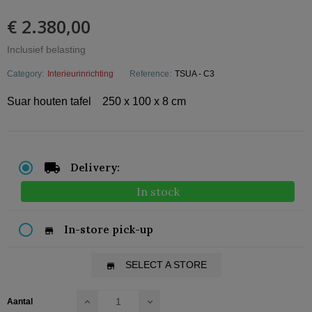
€ 2.380,00
Inclusief belasting
Category:
Interieurinrichting
Reference:
TSUA - C3
Suar houten tafel 250 x 100 x 8 cm
Delivery:
In stock
In-store pick-up
store
SELECT A STORE
store
Aantal