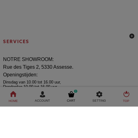
SERVICES
NOTRE SHOWROOM:
Rue des Tiges 2, 5330 Assesse.
Openingstijden:
Dinsdag van 10.00 tot 16.00 uur,
Donderdag 10.00 tot 16.00 uur,
Vrijdag van 10.00 tot 16.00 uur
0
Zaterdag van 8.00 tot 17.00 uur
ACCOUNT
CART
SETTING
HOME
TOP
Copyright 2023 - All right reserved. Powered by
Prestashop