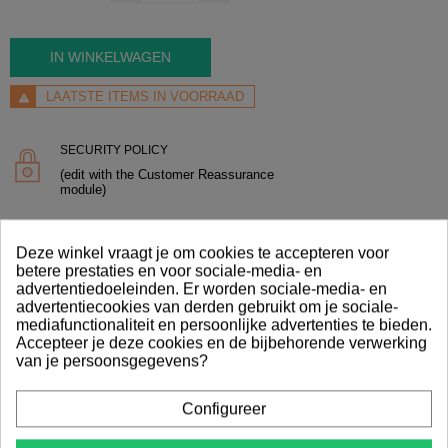
IN WINKELWAGEN
LAATSTE ITEMS IN VOORRAAD
SECURITY POLICY
(edit with the Customer Reassurance
module)
DELIVERY POLICY
Deze winkel vraagt je om cookies te accepteren voor
(edit with the Customer Reassurance
betere prestaties en voor sociale-media- en
module)
advertentiedoeleinden. Er worden sociale-media- en
advertentiecookies van derden gebruikt om je sociale-
RETURN POLICY
mediafunctionaliteit en persoonlijke advertenties te bieden.
(edit with the Customer Reassurance
Accepteer je deze cookies en de bijbehorende verwerking
module)
van je persoonsgegevens?
Configureer
OMSCHRIJVING