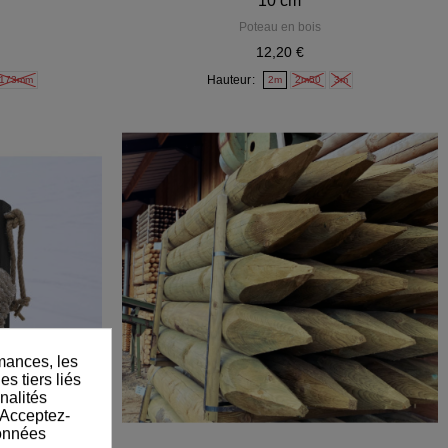
10 cm
Poteau en bois
12,20 €
Hauteur
173mm
2m
2m50
3m
mances, les
s tiers liés
nalités
 Acceptez-
données