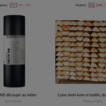
gueur
Hauteur
400
600
800
2m
2m50
 NB découpe au mètre
Lisse demi-lune et traitée, 
Quincaillerie
Poteau en bois