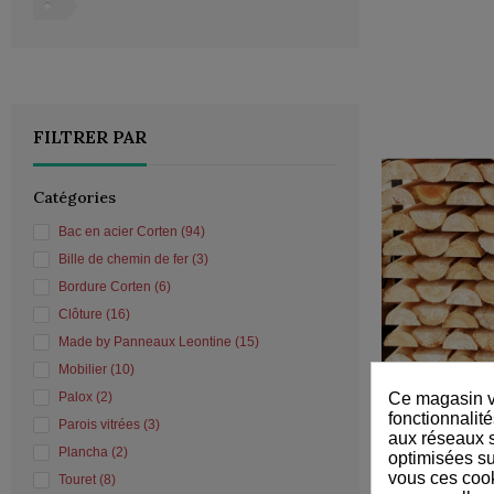
FILTRER PAR
Catégories
Bac en acier Corten
(94)
Bille de chemin de fer
(3)
Bordure Corten
(6)
Clôture
(16)
Made by Panneaux Leontine
(15)
Mobilier
(10)
Ce magasin vo
Palox
(2)
fonctionnalité
Parois vitrées
(3)
aux réseaux so
Plancha
(2)
optimisées su
vous ces cook
Touret
(8)