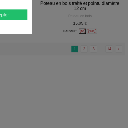
se
Poteau en bois traité et pointu diamètre
12 cm
urs
pter
Poteau en bois
15,95 €
Hauteur
2m
2m50
1
2
3
…
14