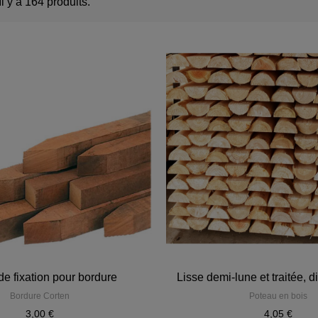
Il y a 164 produits.
de fixation pour bordure
Lisse demi-lune et traitée, 
Bordure Corten
Poteau en bois
3,00 €
4,05 €