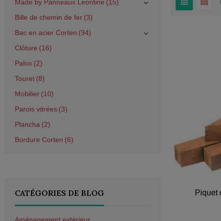
Made by Panneaux Leontine
15
Bille de chemin de fer
3
Bac en acier Corten
94
Clôture
16
Palox
2
Touret
8
Mobilier
10
Parois vitrées
3
Plancha
2
Bordure Corten
6
CATÉGORIES DE BLOG
Piquet 
Aménagement extérieur