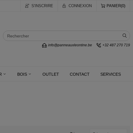
S'INSCRIRE
CONNEXION
PANIER
0
info@panneauxleontine.be
+32 487 270 719
R
BOIS
OUTLET
CONTACT
SERVICES