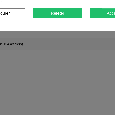
 ?
ne et traitée, diamètre 12 cm
Coussin de chai
Poteau en bois
Aménagements extérie
igurer
Rejeter
Acce
12,90 €
15,90 €
Hauteur
3m
e 164 article(s)