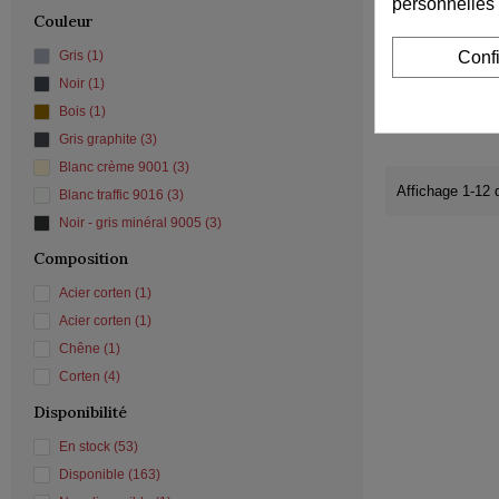
personnelles
Lisse demi-lu
Couleur
Conf
Gris
(1)
Noir
(1)
Bois
(1)
Gris graphite
(3)
Blanc crème 9001
(3)
Affichage 1-12 d
Blanc traffic 9016
(3)
Noir - gris minéral 9005
(3)
Composition
Acier corten
(1)
Acier corten
(1)
Chêne
(1)
Corten
(4)
Disponibilité
En stock
(53)
Disponible
(163)