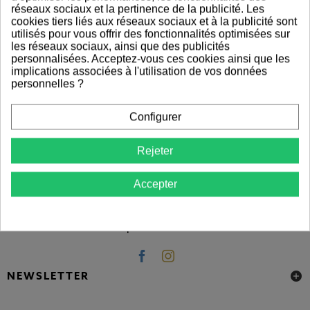
réseaux sociaux et la pertinence de la publicité. Les
cookies tiers liés aux réseaux sociaux et à la publicité sont
utilisés pour vous offrir des fonctionnalités optimisées sur
les réseaux sociaux, ainsi que des publicités
personnalisées. Acceptez-vous ces cookies ainsi que les
implications associées à l'utilisation de vos données
personnelles ?
Configurer
Panneaux Leontine est le spécialiste des panneaux de
Rejeter
coffrage et bois de réemploi.
Nous disposons d'un large stock incluant des panneaux et
Accepter
planches de différentes essences de bois, et nous vous
accompagnons dans vos projets professionnels ou
particuliers.
NEWSLETTER