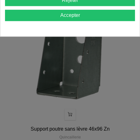
Rejeter
Accepter
Support poutre sans lèvre 46x96 Zn
Quincaillerie