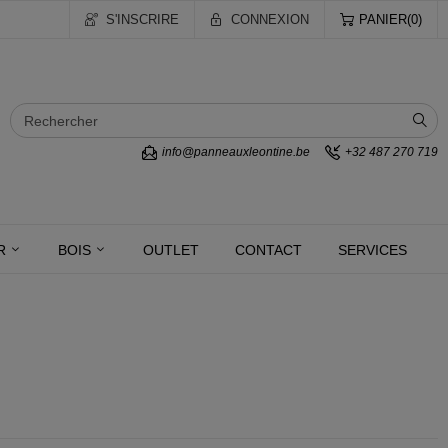
S'INSCRIRE
CONNEXION
PANIER
0
info@panneauxleontine.be
+32 487 270 719
R
BOIS
OUTLET
CONTACT
SERVICES