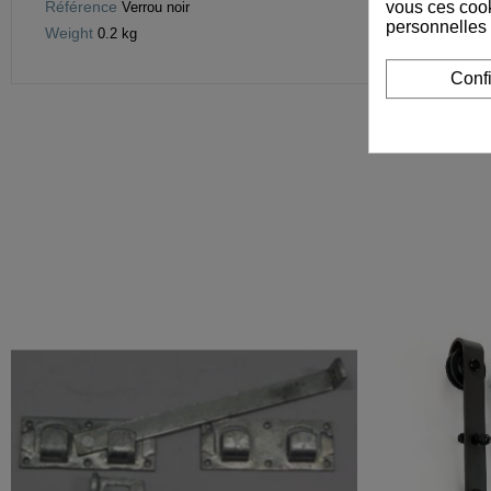
vous ces cook
Référence
Verrou noir
personnelles
Weight
0.2 kg
Conf