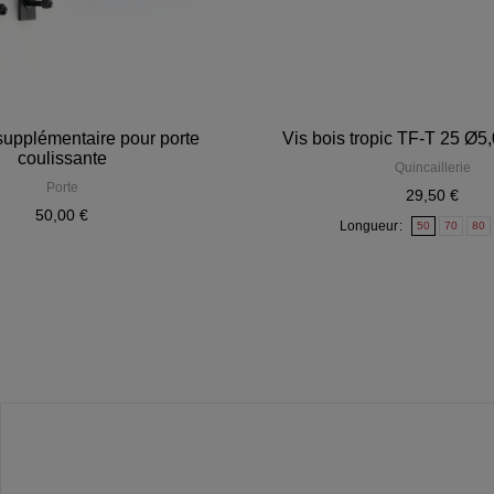
supplémentaire pour porte
Vis bois tropic TF-T 25 Ø5
coulissante
Quincaillerie
Porte
29,50 €
50,00 €
Longueur
50
70
80