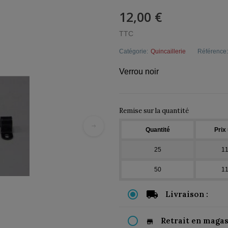
12,00 €
TTC
Catégorie:
Quincaillerie
Référence:
Verrou noir
Remise sur la quantité
Quantité
Prix 
25
11
50
11
Livraison :
Retrait en magas
store