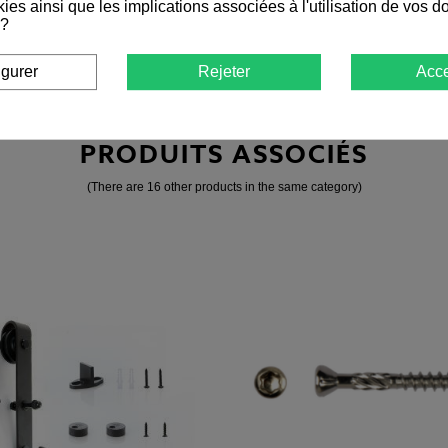
ies ainsi que les implications associées à l'utilisation de vos 
 ?
igurer
Rejeter
Acce
PRODUITS ASSOCIÉS
(There are 16 other products in the same category)