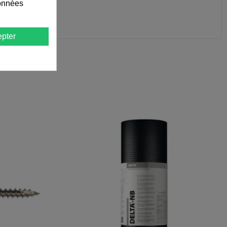
données
pter