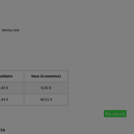
Verrou noir
unitaire
Vous économisez
,64 €
9,00 €
,04 €
48,01 €
En stock
in