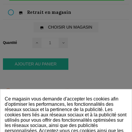
Retrait en magasin
store
CHOISIR UN MAGASIN
store
Quantité
AJOUTER AU PANIER
PAIEMENT SÉCURISÉ
LIVRAISON RAPIDE
Ce magasin vous demande d'accepter les cookies afin
d'optimiser les performances, les fonctionnalités des
réseaux sociaux et la pertinence de la publicité. Les
ÉCONOMIE CIRCULAIRE
cookies tiers liés aux réseaux sociaux et à la publicité sont
utilisés pour vous offrir des fonctionnalités optimisées sur
les réseaux sociaux, ainsi que des publicités
personnalisées. Acceptez-vous ces cookies ainsi que les