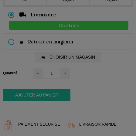
50
128,80 €
560,00 €
Livraison :
En stock
Retrait en magasin
store
CHOISIR UN MAGASIN
store
Quantité
AJOUTER AU PANIER
PAIEMENT SÉCURISÉ
LIVRAISON RAPIDE