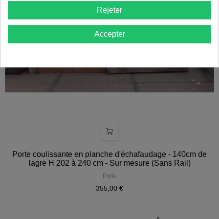
Rejeter
Accepter
Porte coulissante en planche d'échafaudage - 140cm de
lagre H 202 à 240 cm - Sur mesure (Sans Rail)
Porte
355,00 €