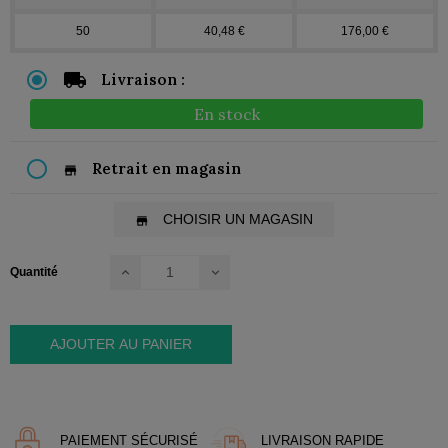
50
40,48 €
176,00 €
Livraison :
En stock
Retrait en magasin
store
CHOISIR UN MAGASIN
store
Quantité
AJOUTER AU PANIER
PAIEMENT SÉCURISÉ
LIVRAISON RAPIDE