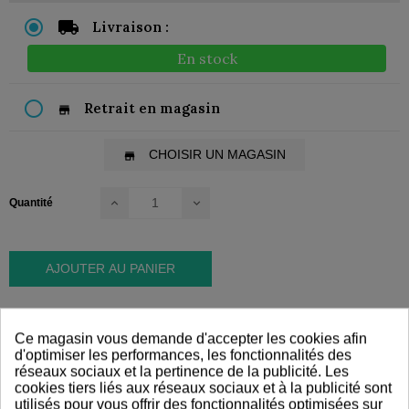
Livraison :
En stock
Retrait en magasin
store
CHOISIR UN MAGASIN
store
Quantité
AJOUTER AU PANIER
Ce magasin vous demande d'accepter les cookies afin
d'optimiser les performances, les fonctionnalités des
PAIEMENT SÉCURISÉ
LIVRAISON RAPIDE
réseaux sociaux et la pertinence de la publicité. Les
cookies tiers liés aux réseaux sociaux et à la publicité sont
utilisés pour vous offrir des fonctionnalités optimisées sur