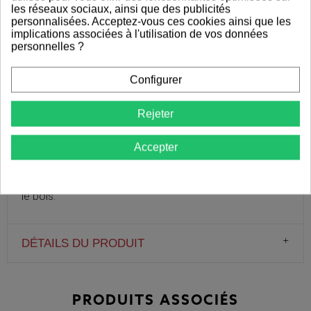
les réseaux sociaux, ainsi que des publicités
ÉCONOMIE CIRCULAIRE
personnalisées. Acceptez-vous ces cookies ainsi que les
implications associées à l'utilisation de vos données
personnelles ?
Configurer
DESCRIPTION
Rejeter
La pointe à triple filetage garantit l’accroche
rapidement et puissante dans le bois lors du vissage
Accepter
ce qui permet une utilisation et des applications
exigeantes en réduisant au minimum le risque de fendre
le bois.
DÉTAILS DU PRODUIT
PRODUITS ASSOCIÉS